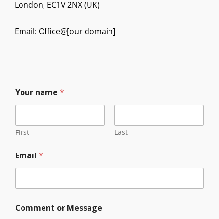
London, EC1V 2NX (UK)
Email: Office@[our domain]
*
Your name
*
n
a
m
e
o
First
Last
r
Email
*
Comment or Message