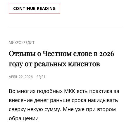
ЗАЙМЫ
CONTINUE READING
С
ПЛОХОЙ
КРЕДИТНОЙ
ИСТОРИЕЙ
В
CAT
МИКРОКРЕДИТ
ИРКУТСКЕ
LINKS
255
Отзывы о Честном слове в 2026
ПРЕДЛОЖЕНИЙ
году от реальных клиентов
ВЗЯТЬ
ЗАЙМ
С
POSTED
APRIL 22, 2026
ERJE1
ПЛОХОЙ
ON
КИ
Во многих подобных МКК есть практика за
В
внесение денег раньше срока накидывать
ИРКУТСКЕ
сверху некую сумму. Мне уже при втором
обращении