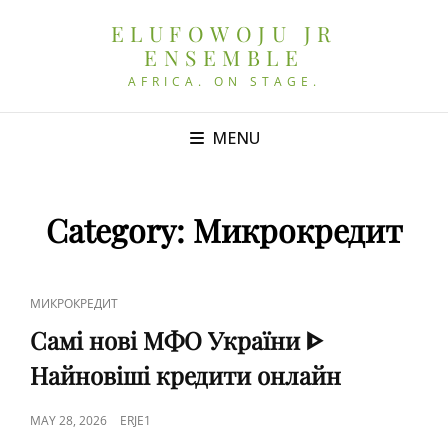
ELUFOWOJU JR
ENSEMBLE
AFRICA. ON STAGE.
MENU
Category:
Микрокредит
CAT
МИКРОКРЕДИТ
LINKS
Самі нові МФО України ᐈ
Найновіші кредити онлайн
POSTED
MAY 28, 2026
ERJE1
ON