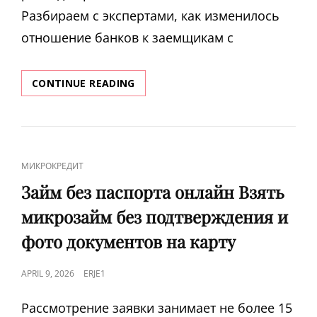
Разбираем с экспертами, как изменилось
отношение банков к заемщикам с
ЧТО
CONTINUE READING
БУДЕТ,
ЕСЛИ
НЕ
ПЛАТИТЬ
МИКРОЗАЕМ:
CAT
МИКРОКРЕДИТ
ЧТО
LINKS
МОГУТ
Займ без паспорта онлайн Взять
ПО
микрозайм без подтверждения и
ЗАКОНУ
СДЕЛАТЬ
фото документов на карту
ЗА
НЕУПЛАТУ
POSTED
APRIL 9, 2026
ERJE1
КРЕДИТА
В
ON
МФО,
Рассмотрение заявки занимает не более 15