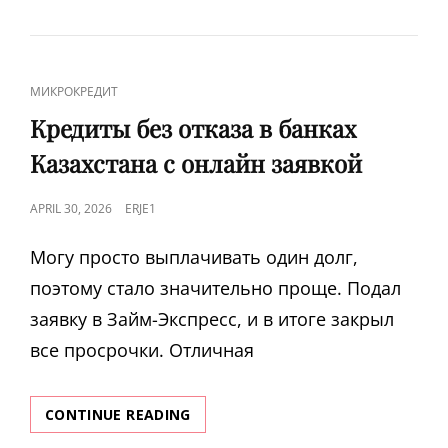
ОНЛАЙН
В
УКРАИНЕ
ВЗЯТЬ
CAT
МИКРОКРЕДИТ
МОМЕНТАЛЬНЫЙ
LINKS
КРЕДИТ
Кредиты без отказа в банках
НА
Казахстана с онлайн заявкой
КАРТУ
POSTED
APRIL 30, 2026
ERJE1
ON
Могу просто выплачивать один долг,
поэтому стало значительно проще. Подал
заявку в Займ-Экспресс, и в итоге закрыл
все просрочки. Отличная
КРЕДИТЫ
CONTINUE READING
БЕЗ