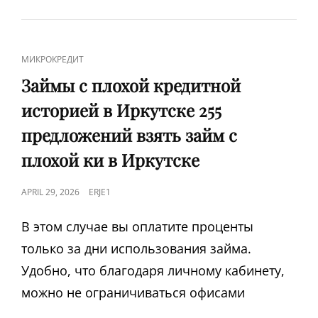
ОТКАЗА
В
БАНКАХ
КАЗАХСТАНА
CAT
МИКРОКРЕДИТ
С
LINKS
ОНЛАЙН
Займы с плохой кредитной
ЗАЯВКОЙ
историей в Иркутске 255
предложений взять займ с
плохой ки в Иркутске
POSTED
APRIL 29, 2026
ERJE1
ON
В этом случае вы оплатите проценты
только за дни использования займа.
Удобно, что благодаря личному кабинету,
можно не ограничиваться офисами