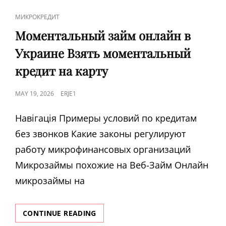
И
CAT
МИКРОКРЕДИТ
МИНУСЫ
LINKS
MONOBANK
Моментальный займ онлайн в
ОТЗЫВЫ
Украине Взять моментальный
О
КАРТАХ,
кредит на карту
ПРИЛОЖЕНИИ
И
POSTED
MAY 19, 2026
ERJE1
УСЛУГАХ
ON
Навігація Примеры условий по кредитам
без звонков Какие законы регулируют
работу микрофинансовых организаций
Микрозаймы похожие на Веб-Займ Онлайн
микрозаймы на
МОМЕНТАЛЬНЫЙ
CONTINUE READING
ЗАЙМ