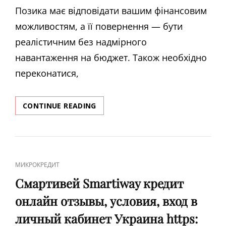
Позика має відповідати вашим фінансовим
можливостям, а її повернення — бути
реалістичним без надмірного
навантаження на бюджет. Також необхідно
переконатися,
САМІ
CONTINUE READING
НОВІ
МФО
УКРАЇНИ
ᐈ
НАЙНОВІШІ
CAT
МИКРОКРЕДИТ
КРЕДИТИ
LINKS
ОНЛАЙН
Смартивей Smartiway кредит
онлайн отзывы, условия, вход в
личный кабинет Украина https: