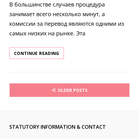
В большинстве случаев процедура
занимает всего несколько минут, а
комиссии за перевод являются одними из
самых низких на рынке. Эта
ЗАЙМЫ
CONTINUE READING
ЧЕРЕЗ
СИСТЕМУ
КОНТАКТ
ВЗЯТЬ
Posts
МИКРОЗАЙМ
OLDER POSTS
ЧЕРЕЗ
navigation
CONTACT
ОТ
37
МФО
STATUTORY INFORMATION & CONTACT