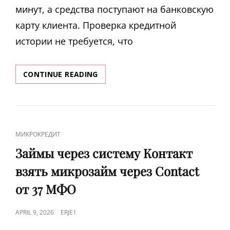
МОГУТ
минут, а средства поступают на банковскую
ЛИ
карту клиента. Проверка кредитной
ПОСАДИТЬ
В
истории не требуется, что
ТЮРЬМУ
ЗАЙМ
CONTINUE READING
БЕЗ
ПАСПОРТА
ОНЛАЙН
ВЗЯТЬ
МИКРОЗАЙМ
CAT
МИКРОКРЕДИТ
БЕЗ
LINKS
ПОДТВЕРЖДЕНИЯ
Займы через систему Контакт
И
взять микрозайм через Contact
ФОТО
ДОКУМЕНТОВ
от 37 МФО
НА
КАРТУ
POSTED
APRIL 9, 2026
ERJE1
ON