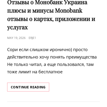
В
Отзывы о Монобанк Украина
ЛИЧНЫЙ
плюсы и минусы Monobank
КАБИНЕТ
УКРАИНА
отзывы о картах, приложении и
HTTPS:
SMARTIWAY
услугах
COM.UA
POSTED
MAY 19, 2026
ERJE1
ON
Сори если слишком иронично) просто
действительно хочу понять преимущества
Не только читал, а еще пользовался, там
тоже лимит на бесплатное
ОТЗЫВЫ
CONTINUE READING
О
МОНОБАНК
УКРАИНА
ПЛЮСЫ