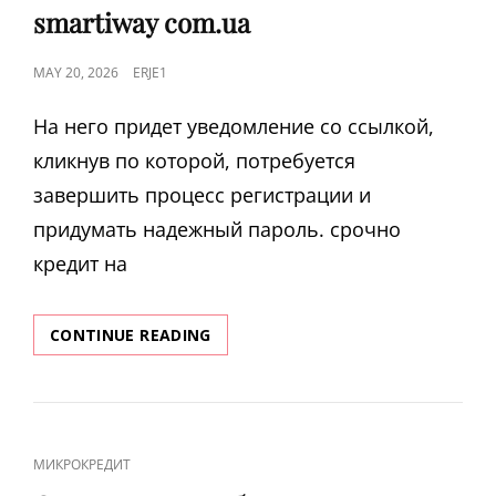
smartiway com.ua
POSTED
MAY 20, 2026
ERJE1
ON
На него придет уведомление со ссылкой,
кликнув по которой, потребуется
завершить процесс регистрации и
придумать надежный пароль. срочно
кредит на
СМАРТИВЕЙ
CONTINUE READING
SMARTIWAY
КРЕДИТ
ОНЛАЙН
ОТЗЫВЫ,
УСЛОВИЯ,
CAT
МИКРОКРЕДИТ
ВХОД
LINKS