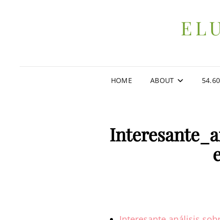
EL
HOME
ABOUT
54.6
Interesante_a
Interesante análisis sob