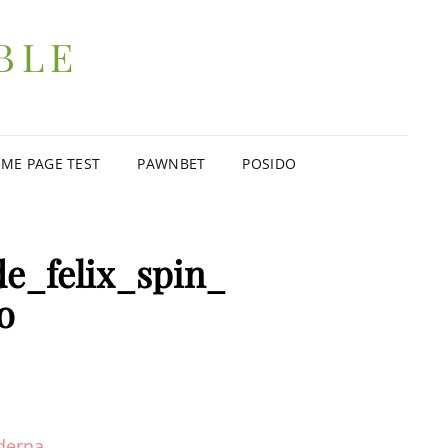
BLE
ME PAGE TEST
PAWNBET
POSIDO
de_felix_spin_
o
oderna