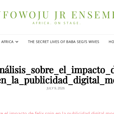
UFOWOJU JR ENSEM
AFRICA. ON STAGE.
0 AFRICA
THE SECRET LIVES OF BABA SEGI’S WIVES
HO
nálisis_sobre_el_impacto_
en_la_publicidad_digital_m
POSTED
JULY 9, 2026
ON
re el impacto de felix spin en la publicidad digital m