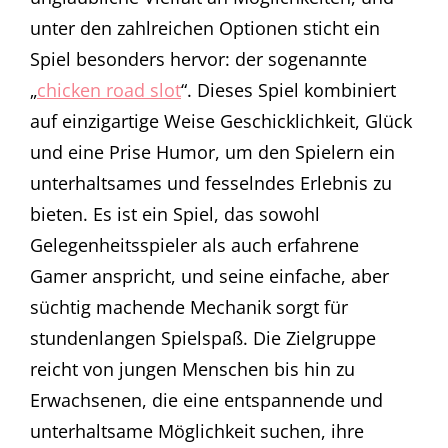
unter den zahlreichen Optionen sticht ein
Spiel besonders hervor: der sogenannte
„
chicken road slot
“. Dieses Spiel kombiniert
auf einzigartige Weise Geschicklichkeit, Glück
und eine Prise Humor, um den Spielern ein
unterhaltsames und fesselndes Erlebnis zu
bieten. Es ist ein Spiel, das sowohl
Gelegenheitsspieler als auch erfahrene
Gamer anspricht, und seine einfache, aber
süchtig machende Mechanik sorgt für
stundenlangen Spielspaß. Die Zielgruppe
reicht von jungen Menschen bis hin zu
Erwachsenen, die eine entspannende und
unterhaltsame Möglichkeit suchen, ihre