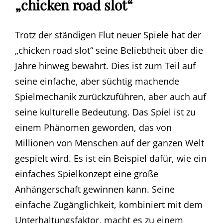
„chicken road slot“
Trotz der ständigen Flut neuer Spiele hat der
„chicken road slot“ seine Beliebtheit über die
Jahre hinweg bewahrt. Dies ist zum Teil auf
seine einfache, aber süchtig machende
Spielmechanik zurückzuführen, aber auch auf
seine kulturelle Bedeutung. Das Spiel ist zu
einem Phänomen geworden, das von
Millionen von Menschen auf der ganzen Welt
gespielt wird. Es ist ein Beispiel dafür, wie ein
einfaches Spielkonzept eine große
Anhängerschaft gewinnen kann. Seine
einfache Zugänglichkeit, kombiniert mit dem
Unterhaltungsfaktor, macht es zu einem