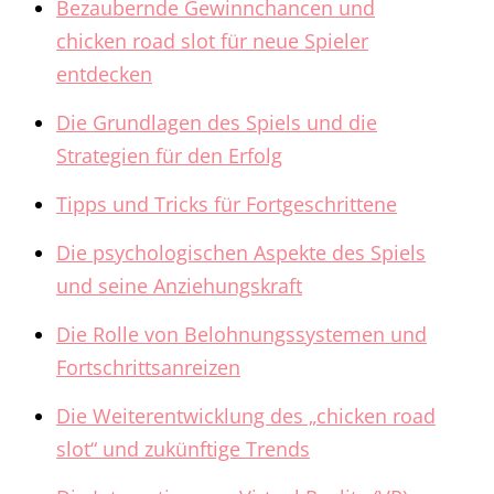
Bezaubernde Gewinnchancen und
chicken road slot für neue Spieler
entdecken
Die Grundlagen des Spiels und die
Strategien für den Erfolg
Tipps und Tricks für Fortgeschrittene
Die psychologischen Aspekte des Spiels
und seine Anziehungskraft
Die Rolle von Belohnungssystemen und
Fortschrittsanreizen
Die Weiterentwicklung des „chicken road
slot“ und zukünftige Trends