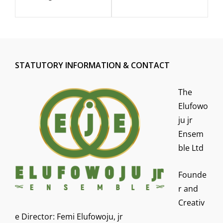
STATUTORY INFORMATION & CONTACT
The
Elufowo
ju jr
Ensem
ble Ltd
Founde
r and
Creativ
e Director: Femi Elufowoju, jr