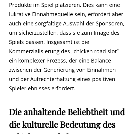
Produkte im Spiel platzieren. Dies kann eine
lukrative Einnahmequelle sein, erfordert aber
auch eine sorgfältige Auswahl der Sponsoren,
um sicherzustellen, dass sie zum Image des
Spiels passen. Insgesamt ist die
Kommerzialisierung des „chicken road slot“
ein komplexer Prozess, der eine Balance
zwischen der Generierung von Einnahmen
und der Aufrechterhaltung eines positiven
Spielerlebnisses erfordert.
Die anhaltende Beliebtheit und
die kulturelle Bedeutung des