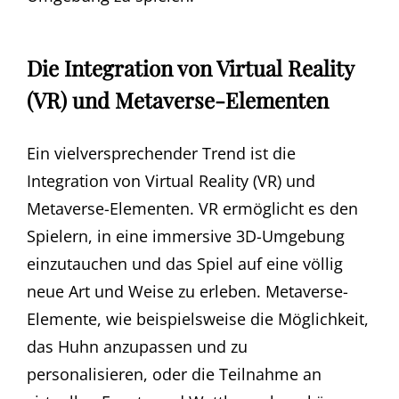
Die Integration von Virtual Reality
(VR) und Metaverse-Elementen
Ein vielversprechender Trend ist die
Integration von Virtual Reality (VR) und
Metaverse-Elementen. VR ermöglicht es den
Spielern, in eine immersive 3D-Umgebung
einzutauchen und das Spiel auf eine völlig
neue Art und Weise zu erleben. Metaverse-
Elemente, wie beispielsweise die Möglichkeit,
das Huhn anzupassen und zu
personalisieren, oder die Teilnahme an