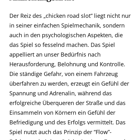
Der Reiz des „chicken road slot“ liegt nicht nur
in seiner einfachen Spielmechanik, sondern
auch in den psychologischen Aspekten, die
das Spiel so fesselnd machen. Das Spiel
appelliert an unser Bedürfnis nach
Herausforderung, Belohnung und Kontrolle.
Die ständige Gefahr, von einem Fahrzeug
überfahren zu werden, erzeugt ein Gefühl der
Spannung und Adrenalin, während das
erfolgreiche Überqueren der Straße und das
Einsammeln von Körnern ein Gefühl der
Befriedigung und des Erfolgs vermittelt. Das
Spiel nutzt auch das Prinzip der “Flow”-