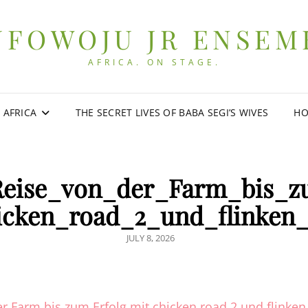
UFOWOJU JR ENSEM
AFRICA. ON STAGE.
0 AFRICA
THE SECRET LIVES OF BABA SEGI’S WIVES
HO
Reise_von_der_Farm_bis_z
icken_road_2_und_flinken
POSTED
JULY 8, 2026
ON
r Farm bis zum Erfolg mit chicken road 2 und flinke