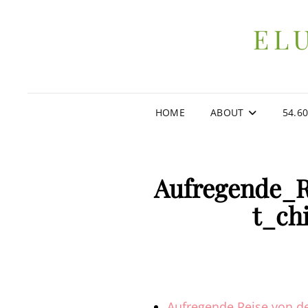
EL
HOME
ABOUT
54.6
Aufregende_
t_ch
Aufregende Reise von de