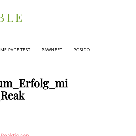
BLE
ME PAGE TEST
PAWNBET
POSIDO
um_Erfolg_mi
_Reak
n Reaktionen