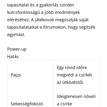
tapasztalat és a gyakorlás szintén
kulcsfontosságú a jobb eredmények
eléréséhez. A játékosok megosztják saját
tapasztalataikat a fórumokon, hogy segítsék
egymást.
Power-up
Hatás
Egy rövid időre
Pajzs
megvédi a csirkét
az ütközéstől.
Ideiglenesen növeli
Sebességfokozó
a csirke