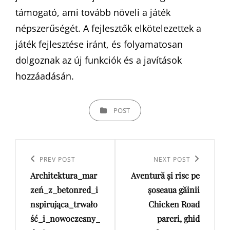
támogató, ami tovább növeli a játék
népszerűségét. A fejlesztők elkötelezettek a
játék fejlesztése iránt, és folyamatosan
dolgoznak az új funkciók és a javítások
hozzáadásán.
CATEGORIES
POST
Post
navigation
Previous
PREV POST
Next
NEXT POST
Architektura_mar
Aventură și risc pe
Post
Post
zeń_z_betonred_i
șoseaua găinii
nspirująca_trwało
Chicken Road
ść_i_nowoczesny_
pareri, ghid