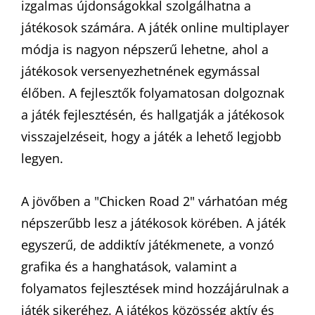
izgalmas újdonságokkal szolgálhatna a
játékosok számára. A játék online multiplayer
módja is nagyon népszerű lehetne, ahol a
játékosok versenyezhetnének egymással
élőben. A fejlesztők folyamatosan dolgoznak
a játék fejlesztésén, és hallgatják a játékosok
visszajelzéseit, hogy a játék a lehető legjobb
legyen.
A jövőben a "Chicken Road 2" várhatóan még
népszerűbb lesz a játékosok körében. A játék
egyszerű, de addiktív játékmenete, a vonzó
grafika és a hanghatások, valamint a
folyamatos fejlesztések mind hozzájárulnak a
játék sikeréhez. A játékos közösség aktív és