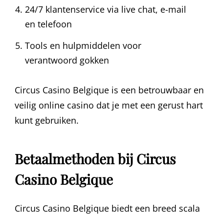
24/7 klantenservice via live chat, e-mail
en telefoon
Tools en hulpmiddelen voor
verantwoord gokken
Circus Casino Belgique is een betrouwbaar en
veilig online casino dat je met een gerust hart
kunt gebruiken.
Betaalmethoden bij Circus
Casino Belgique
Circus Casino Belgique biedt een breed scala