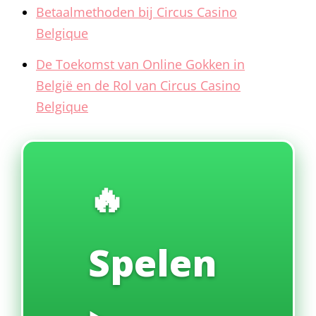
Betaalmethoden bij Circus Casino
Belgique
De Toekomst van Online Gokken in
België en de Rol van Circus Casino
Belgique
🔥
Spelen