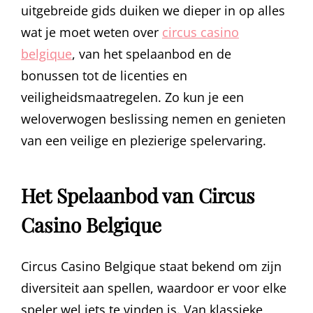
uitgebreide gids duiken we dieper in op alles
wat je moet weten over
circus casino
belgique
, van het spelaanbod en de
bonussen tot de licenties en
veiligheidsmaatregelen. Zo kun je een
weloverwogen beslissing nemen en genieten
van een veilige en plezierige spelervaring.
Het Spelaanbod van Circus
Casino Belgique
Circus Casino Belgique staat bekend om zijn
diversiteit aan spellen, waardoor er voor elke
speler wel iets te vinden is. Van klassieke