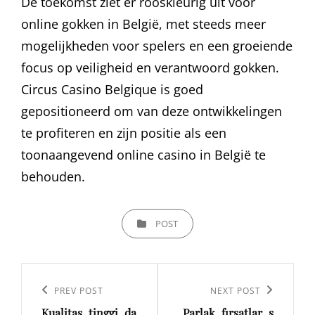
De toekomst ziet er rooskleurig uit voor
online gokken in België, met steeds meer
mogelijkheden voor spelers en een groeiende
focus op veiligheid en verantwoord gokken.
Circus Casino Belgique is goed
gepositioneerd om van deze ontwikkelingen
te profiteren en zijn positie als een
toonaangevend online casino in België te
behouden.
CATEGORIES
POST
Post
navigation
Previous
PREV POST
Next
NEXT POST
Kualitas_tinggi_da
Parlak_fırsatlar_s
Post
Post