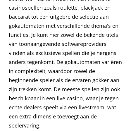
casinospellen zoals roulette, blackjack en
baccarat tot een uitgebreide selectie aan
gokautomaten met verschillende thema's en
functies. Je kunt hier zowel de bekende titels
van toonaangevende softwareproviders
vinden als exclusieve spellen die je nergens
anders tegenkomt. De gokautomaten variëren
in complexiteit, waardoor zowel de
beginnende speler als de ervaren gokker aan
zijn trekken komt. De meeste spellen zijn ook
beschikbaar in een live casino, waar je tegen
echte dealers speelt via een livestream, wat
een extra dimensie toevoegt aan de
spelervaring.