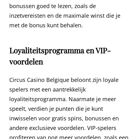
bonussen goed te lezen, zoals de
inzetvereisten en de maximale winst die je
met de bonus kunt behalen.
Loyaliteitsprogramma en VIP-
voordelen
Circus Casino Belgique beloont zijn loyale
spelers met een aantrekkelijk
loyaliteitsprogramma. Naarmate je meer
speelt, verdien je punten die je kunt
inwisselen voor gratis spins, bonussen en
andere exclusieve voordelen. VIP-spelers
profiteren van nog meer voordelen, zoals een