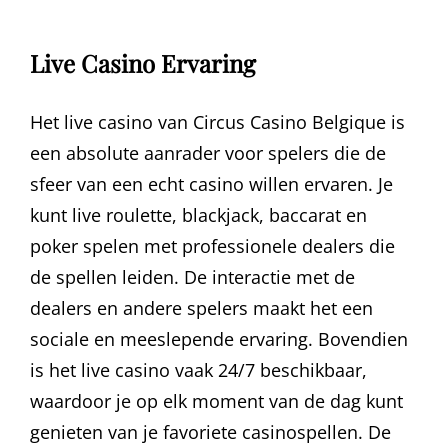
Live Casino Ervaring
Het live casino van Circus Casino Belgique is
een absolute aanrader voor spelers die de
sfeer van een echt casino willen ervaren. Je
kunt live roulette, blackjack, baccarat en
poker spelen met professionele dealers die
de spellen leiden. De interactie met de
dealers en andere spelers maakt het een
sociale en meeslepende ervaring. Bovendien
is het live casino vaak 24/7 beschikbaar,
waardoor je op elk moment van de dag kunt
genieten van je favoriete casinospellen. De