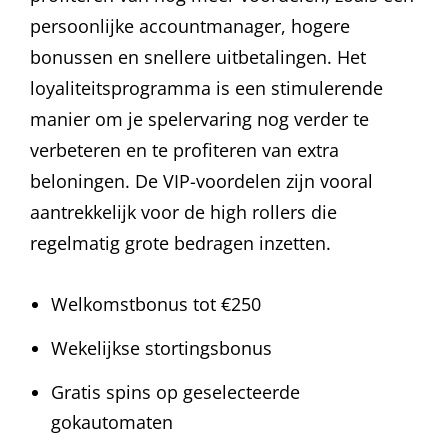
persoonlijke accountmanager, hogere
bonussen en snellere uitbetalingen. Het
loyaliteitsprogramma is een stimulerende
manier om je spelervaring nog verder te
verbeteren en te profiteren van extra
beloningen. De VIP-voordelen zijn vooral
aantrekkelijk voor de high rollers die
regelmatig grote bedragen inzetten.
Welkomstbonus tot €250
Wekelijkse stortingsbonus
Gratis spins op geselecteerde
gokautomaten