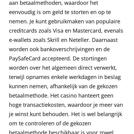
aan betaalmethoden, waardoor het
eenvoudig is om geld te storten en op te
nemen. Je kunt gebruikmaken van populaire
creditcards zoals Visa en Mastercard, evenals
e-wallets zoals Skrill en Neteller. Daarnaast
worden ook bankoverschrijvingen en de
PaySafeCard accepteerd. De stortingen
worden over het algemeen direct verwerkt,
terwijl opnames enkele werkdagen in beslag
kunnen nemen, afhankelijk van de gekozen
betaalmethode. Het casino hanteert geen
hoge transactiekosten, waardoor je meer van
je winst kunt behouden. Het is wel belangrijk
om te controleren of de gekozen
betaalmethode beschikbaar is voor zowel