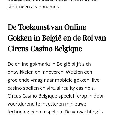
stortingen als opnames.
De Toekomst van Online
Gokken in België en de Rol van
Circus Casino Belgique
De online gokmarkt in België blijft zich
ontwikkelen en innoveren. We zien een
groeiende vraag naar mobiele gokken, live
casino spellen en virtual reality casino's.
Circus Casino Belgique speelt hierop in door
voortdurend te investeren in nieuwe
technologieën en spellen. De verwachting is