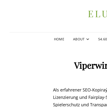
EL
HOME
ABOUT
54.6
Viperwin
Als erfahrener SEO-Kopiraý
Lizenzierung und Fairplay-
Spielerschutz und Transpa