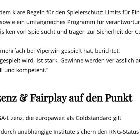
em klare Regeln für den Spielerschutz: Limits für Ein
sowie ein umfangreiches Programm für verantwortung
ken von Spielsucht und tragen zur Sicherheit der 
 mehrfach bei Viperwin gespielt hat, berichtet:
 gespielt wird, ist stark. Gewinne werden verlässlich 
ll und kompetent.“
zenz & Fairplay auf den Punkt
A-Lizenz, die europaweit als Goldstandard gilt
durch unabhängige Institute sichern den RNG-Status