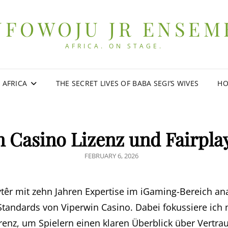
UFOWOJU JR ENSEM
AFRICA. ON STAGE.
0 AFRICA
THE SECRET LIVES OF BABA SEGI’S WIVES
HO
 Casino Lizenz und Fairpla
POSTED
FEBRUARY 6, 2026
ON
têr mit zehn Jahren Expertise im iGaming-Bereich ana
Standards von Viperwin Casino. Dabei fokussiere ich m
renz, um Spielern einen klaren Überblick über Vertr