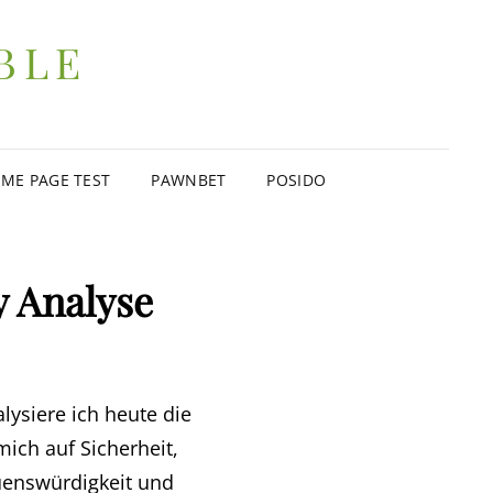
BLE
ME PAGE TEST
PAWNBET
POSIDO
y Analyse
lysiere ich heute die
ich auf Sicherheit,
auenswürdigkeit und