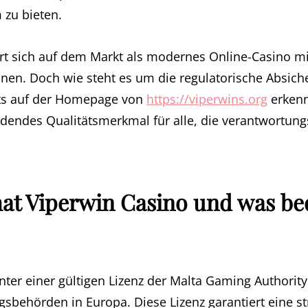
m zu bieten.
rt sich auf dem Markt als modernes Online-Casino mi
onen. Doch wie steht es um die regulatorische Absich
its auf der Homepage von
https://viperwins.org
erkenn
idendes Qualitätsmerkmal für alle, die verantwortung
at Viperwin Casino und was bed
nter einer gültigen Lizenz der Malta Gaming Authority
behörden in Europa. Diese Lizenz garantiert eine str