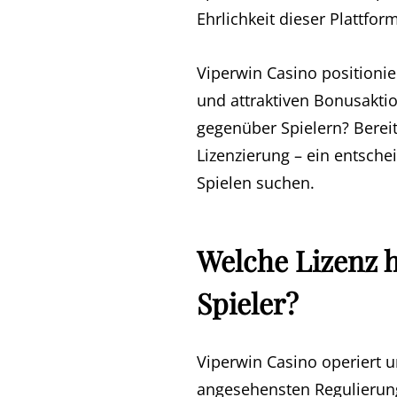
Ehrlichkeit dieser Plattfor
Viperwin Casino positionie
und attraktiven Bonusakti
gegenüber Spielern? Bere
Lizenzierung – ein entsche
Spielen suchen.
Welche Lizenz h
Spieler?
Viperwin Casino operiert u
angesehensten Regulierungs