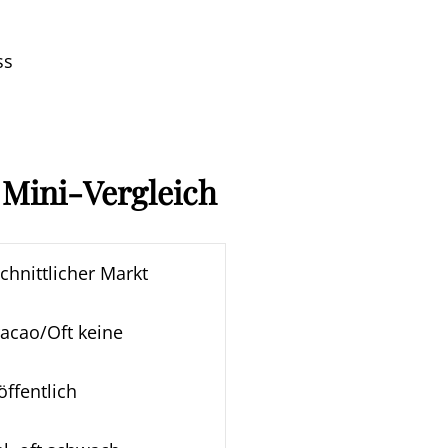
ss
 Mini-Vergleich
chnittlicher Markt
racao/Oft keine
öffentlich