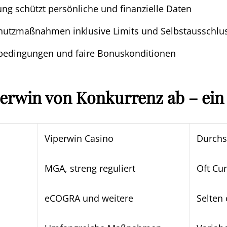
ung schützt persönliche und finanzielle Daten
schutzmaßnahmen inklusive Limits und Selbstausschlu
bedingungen und faire Bonuskonditionen
perwin von Konkurrenz ab – ein
Viperwin Casino
Durchs
MGA, streng reguliert
Oft Cu
eCOGRA und weitere
Selten 