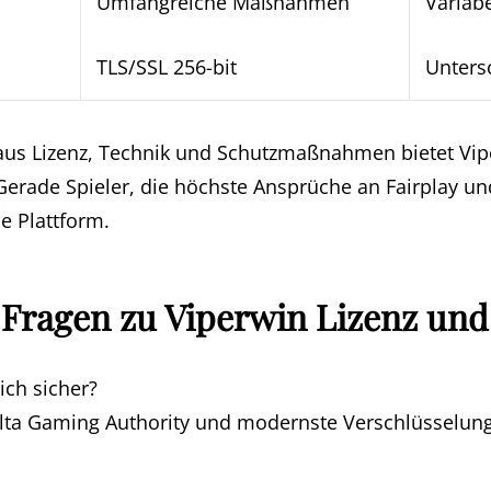
Umfangreiche Maßnahmen
Variabe
TLS/SSL 256-bit
Unters
aus Lizenz, Technik und Schutzmaßnahmen bietet Vi
Gerade Spieler, die höchste Ansprüche an Fairplay un
he Plattform.
Fragen zu Viperwin Lizenz und
lich sicher?
Malta Gaming Authority und modernste Verschlüsselung