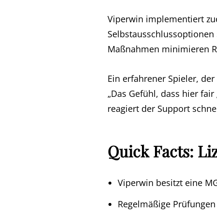
Viperwin implementiert zud
Selbstausschlussoptionen 
Maßnahmen minimieren Risi
Ein erfahrener Spieler, der
„Das Gefühl, dass hier fair
reagiert der Support schne
Quick Facts: Li
Viperwin besitzt eine MG
Regelmäßige Prüfungen 