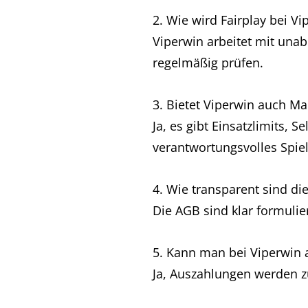
2. Wie wird Fairplay bei Vi
Viperwin arbeitet mit una
regelmäßig prüfen.
3. Bietet Viperwin auch M
Ja, es gibt Einsatzlimits, 
verantwortungsvolles Spie
4. Wie transparent sind d
Die AGB sind klar formulie
5. Kann man bei Viperwin 
Ja, Auszahlungen werden zu