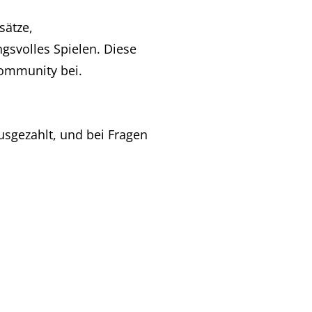
sätze,
svolles Spielen. Diese
Community bei.
ausgezahlt, und bei Fragen