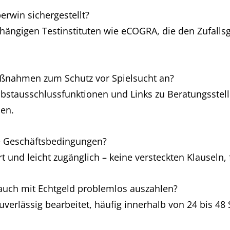
perwin sichergestellt?
bhängigen Testinstituten wie eCOGRA, die den Zufalls
aßnahmen zum Schutz vor Spielsucht an?
Selbstausschlussfunktionen und Links zu Beratungsstell
len.
ie Geschäftsbedingungen?
rt und leicht zugänglich – keine versteckten Klauseln
auch mit Echtgeld problemlos auszahlen?
verlässig bearbeitet, häufig innerhalb von 24 bis 48