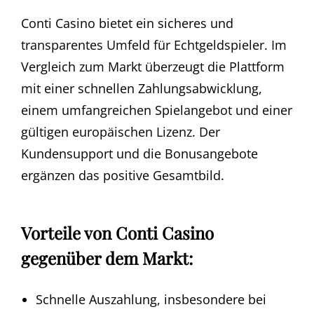
Conti Casino bietet ein sicheres und
transparentes Umfeld für Echtgeldspieler. Im
Vergleich zum Markt überzeugt die Plattform
mit einer schnellen Zahlungsabwicklung,
einem umfangreichen Spielangebot und einer
gültigen europäischen Lizenz. Der
Kundensupport und die Bonusangebote
ergänzen das positive Gesamtbild.
Vorteile von Conti Casino
gegenüber dem Markt:
Schnelle Auszahlung, insbesondere bei