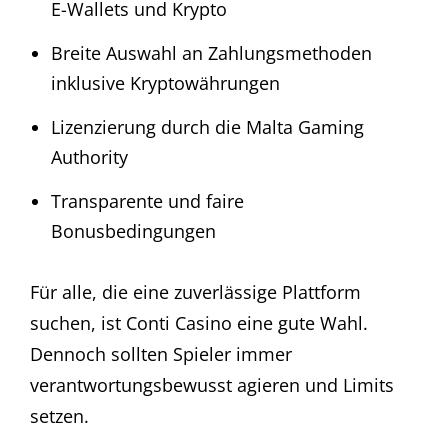
E-Wallets und Krypto
Breite Auswahl an Zahlungsmethoden
inklusive Kryptowährungen
Lizenzierung durch die Malta Gaming
Authority
Transparente und faire
Bonusbedingungen
Für alle, die eine zuverlässige Plattform
suchen, ist Conti Casino eine gute Wahl.
Dennoch sollten Spieler immer
verantwortungsbewusst agieren und Limits
setzen.