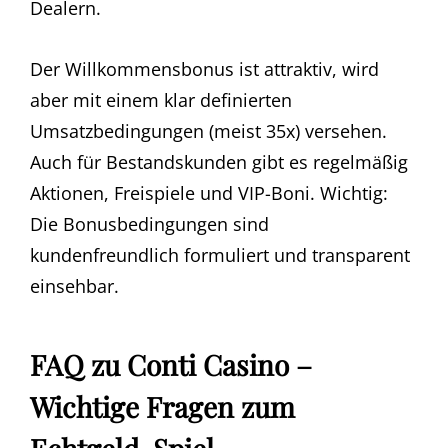
Dealern.
Der Willkommensbonus ist attraktiv, wird
aber mit einem klar definierten
Umsatzbedingungen (meist 35x) versehen.
Auch für Bestandskunden gibt es regelmäßig
Aktionen, Freispiele und VIP-Boni. Wichtig:
Die Bonusbedingungen sind
kundenfreundlich formuliert und transparent
einsehbar.
FAQ zu Conti Casino –
Wichtige Fragen zum