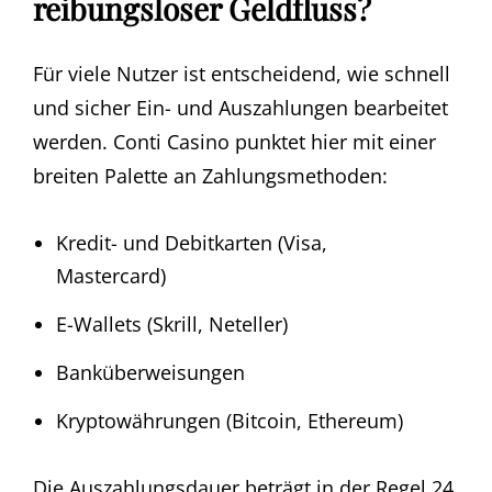
reibungsloser Geldfluss?
Für viele Nutzer ist entscheidend, wie schnell
und sicher Ein- und Auszahlungen bearbeitet
werden. Conti Casino punktet hier mit einer
breiten Palette an Zahlungsmethoden:
Kredit- und Debitkarten (Visa,
Mastercard)
E-Wallets (Skrill, Neteller)
Banküberweisungen
Kryptowährungen (Bitcoin, Ethereum)
Die Auszahlungsdauer beträgt in der Regel 24